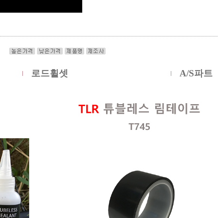
로드휠셋
A/S파트