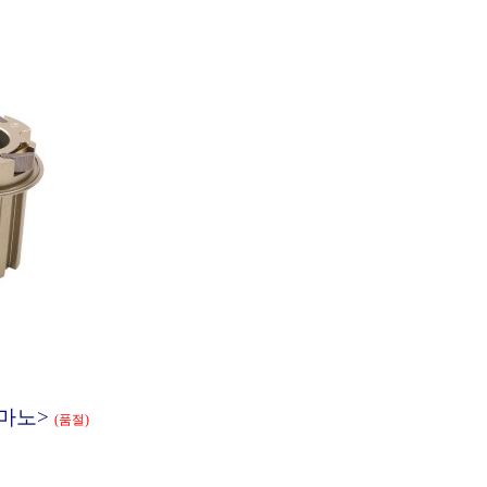
마노>
(품절)