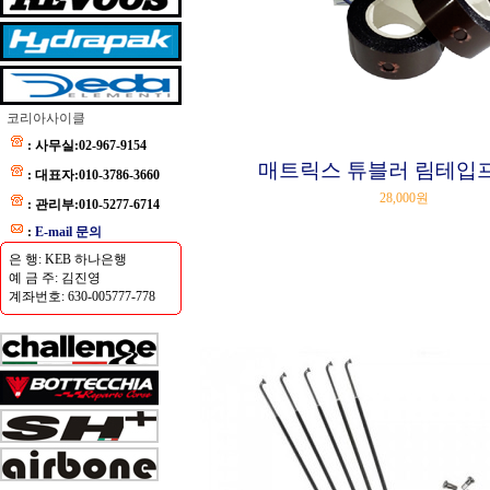
코리아사이클
: 사무실:02-967-9154
매트릭스 튜블러 림테입프 (
: 대표자:010-3786-3660
28,000원
: 관리부:010-5277-6714
:
E-mail 문의
은 행: KEB 하나은행
예 금 주: 김진영
계좌번호: 630-005777-778