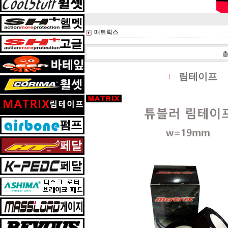
매트릭스
림테이프