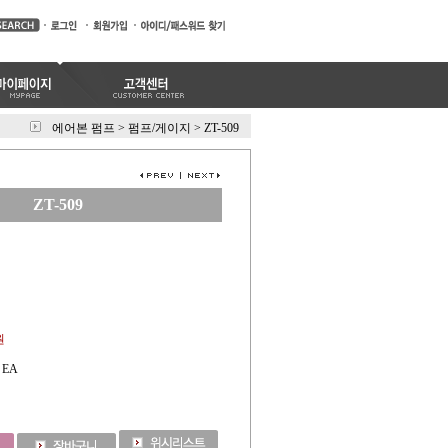
에어본 펌프
>
펌프/게이지
>
ZT-509
ZT-509
원
EA